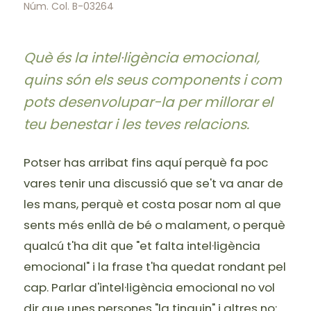
Núm. Col. B-03264
Què és la intel·ligència emocional,
quins són els seus components i com
pots desenvolupar-la per millorar el
teu benestar i les teves relacions.
Potser has arribat fins aquí perquè fa poc
vares tenir una discussió que se't va anar de
les mans, perquè et costa posar nom al que
sents més enllà de bé o malament, o perquè
qualcú t'ha dit que "et falta intel·ligència
emocional" i la frase t'ha quedat rondant pel
cap. Parlar d'intel·ligència emocional no vol
dir que unes persones "la tinguin" i altres no: