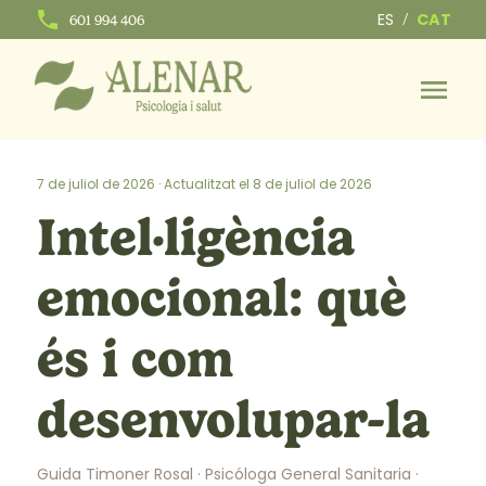
ES
CAT
/
601 994 406
7 de juliol de 2026
· Actualitzat el 8 de juliol de 2026
Intel·ligència
emocional: què
és i com
desenvolupar-la
Guida Timoner Rosal
· Psicóloga General Sanitaria ·