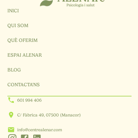
INICI
QUI SOM
QUÈ OFERIM
ESPAI ALENAR
BLOG
CONTACTA'NS
601 994 406
C/ Fàbrica 49, 07500 (Manacor)
info@centrealenar.com